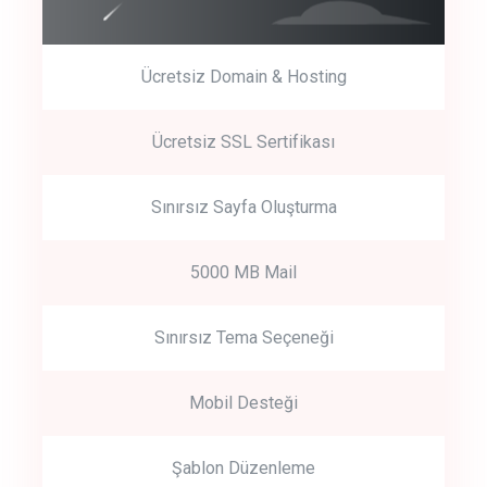
Ücretsiz Domain & Hosting
Get Started
Ücretsiz SSL Sertifikası
Start by trying our service for 30 days free trial no credit card
required.
Sınırsız Sayfa Oluşturma
5000 MB Mail
Sınırsız Tema Seçeneği
Mobil Desteği
Şablon Düzenleme