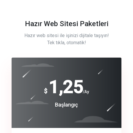
Hazır Web Sitesi Paketleri
Hazır web sitesi ile işinizi dijitale taşıyın!
Tek tıkla, otomatik!
Free
1,25
$
/Ay
Basic
Başlangıç