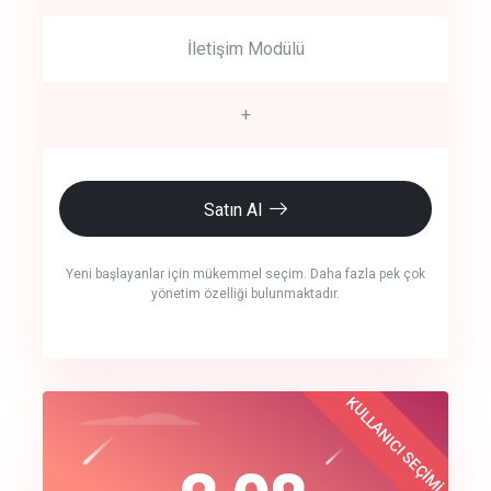
İletişim Modülü
+
Satın Al
Yeni başlayanlar için mükemmel seçim. Daha fazla pek çok
yönetim özelliği bulunmaktadır.
crm auto cync
KULLANICI SEÇİMİ
Best Choice
click to call back