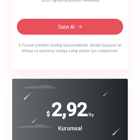
Satın Al
E-Ticaret yönetim özelliği bulunmaktadır. Sürekli büyüyen bir
kitleye ve çevrimiçi varlığa sahip siteler için mükemmel.
crm auto cync
click to call back
240
2,92
$
$
/year
/Ay
track energy costs
Coroprate
Kurumsal
predictive dialing