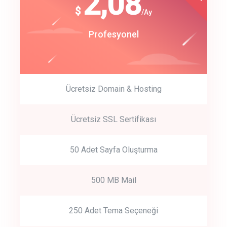
180
2,08
$
$
/year
/Ay
track energy costs
Start Up
Profesyonel
predictive dialing
Ücretsiz Domain & Hosting
Get Started
Ücretsiz SSL Sertifikası
Start by trying our service for 30 days free trial no credit card
required.
50 Adet Sayfa Oluşturma
500 MB Mail
250 Adet Tema Seçeneği